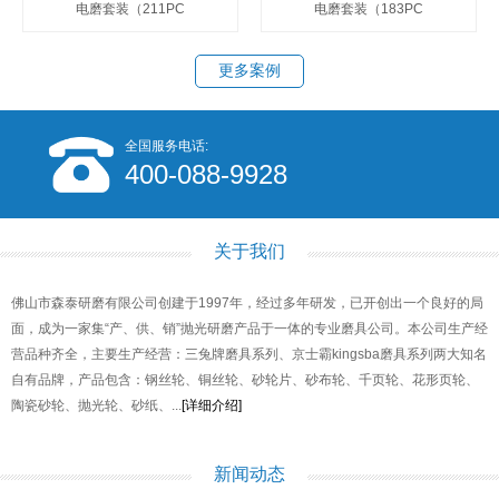
电磨套装（211PC
电磨套装（183PC
更多案例
全国服务电话:
400-088-9928
关于我们
佛山市森泰研磨有限公司创建于1997年，经过多年研发，已开创出一个良好的局
面，成为一家集“产、供、销”抛光研磨产品于一体的专业磨具公司。本公司生产经
营品种齐全，主要生产经营：三兔牌磨具系列、京士霸kingsba磨具系列两大知名
自有品牌，产品包含：钢丝轮、铜丝轮、砂轮片、砂布轮、千页轮、花形页轮、
陶瓷砂轮、抛光轮、砂纸、...
[详细介绍]
新闻动态