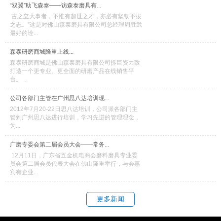
“双翼”助飞森泰——访森泰磨具有...
古之立大事者，不惟有超世之才，亦必有坚韧不拔
之志。”这是对佛山森泰磨具有限公司总经理周胜武
最好的诠...
森泰研磨商城隆重上线...
森泰研磨商城是佛山森泰磨具有限公司拆巨资力致
打造一个更专业、更全面的研磨产品在线销售平
台。 ...
公司各部门主管在广州思八达培训现...
2012年7月20-22日思八达培训，公司派各部门主
管到广州思八达进行培训，学习先进的管理理念，
为...
广磨专委会第二届会员大会——常务...
12月11日，广东省五金机电商会磨料磨具专业委
员会第二届会员代表大会在佛山隆重举行，与会嘉
宾有企业...
更多新闻