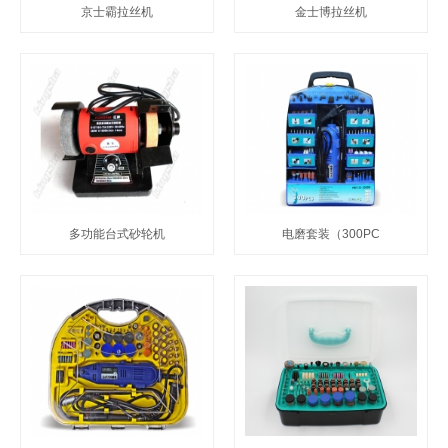
京士霸拉丝机
金士博拉丝机
多功能台式砂轮机
电磨套装（300PC