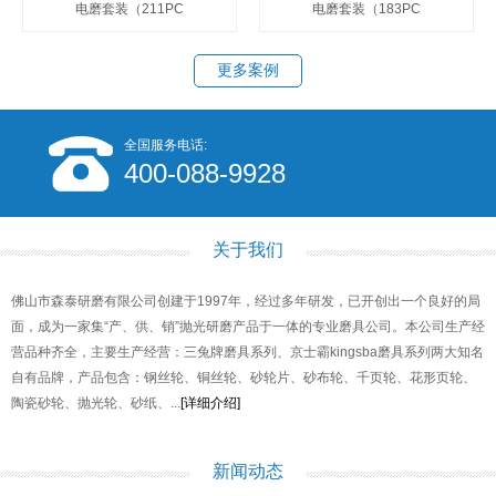
电磨套装（211PC
电磨套装（183PC
更多案例
全国服务电话:
400-088-9928
关于我们
佛山市森泰研磨有限公司创建于1997年，经过多年研发，已开创出一个良好的局
面，成为一家集“产、供、销”抛光研磨产品于一体的专业磨具公司。本公司生产经
营品种齐全，主要生产经营：三兔牌磨具系列、京士霸kingsba磨具系列两大知名
自有品牌，产品包含：钢丝轮、铜丝轮、砂轮片、砂布轮、千页轮、花形页轮、
陶瓷砂轮、抛光轮、砂纸、...
[详细介绍]
新闻动态