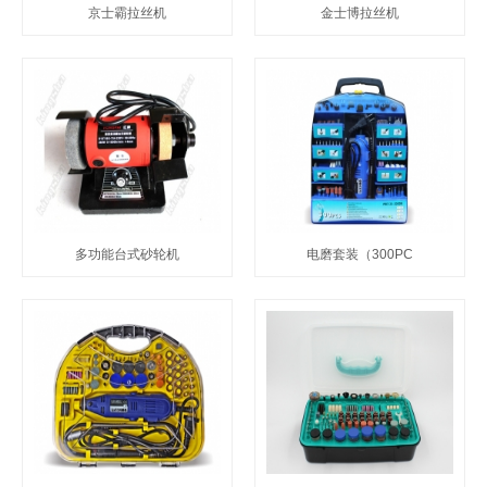
京士霸拉丝机
金士博拉丝机
多功能台式砂轮机
电磨套装（300PC