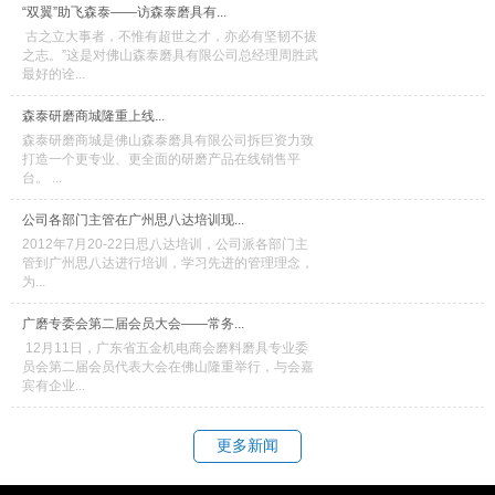
“双翼”助飞森泰——访森泰磨具有...
古之立大事者，不惟有超世之才，亦必有坚韧不拔
之志。”这是对佛山森泰磨具有限公司总经理周胜武
最好的诠...
森泰研磨商城隆重上线...
森泰研磨商城是佛山森泰磨具有限公司拆巨资力致
打造一个更专业、更全面的研磨产品在线销售平
台。 ...
公司各部门主管在广州思八达培训现...
2012年7月20-22日思八达培训，公司派各部门主
管到广州思八达进行培训，学习先进的管理理念，
为...
广磨专委会第二届会员大会——常务...
12月11日，广东省五金机电商会磨料磨具专业委
员会第二届会员代表大会在佛山隆重举行，与会嘉
宾有企业...
更多新闻