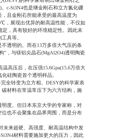
究中心(DESY)的科学家研制出继金刚石之
N4)。c-Si3N4也是继
金刚石
和立方氮化硼
质，且金刚石所能承受的最高温度为
400℃，展现出优异的耐高温性能，不仅如
极其稳定，具有较好的环境稳定性。因此未
削工具等。
不透明的。而在13万多倍大气压的条
与镁铝尖晶石(MgAl2O4)透明陶瓷
压后，在压强15.6Gpa(15.6万倍大
，是氮化硅陶瓷首个透明样品。
材料完全转变为立方相。DESY的科学家表
，碳材料在常温常压下为六方结构，施
明度。但日本东京大学的专家称，对
空位也不会聚集在晶界周围，而是分布
对未来超硬、高强度、耐高温结构中发
Si3N4材料需要施加更大的压力，因此