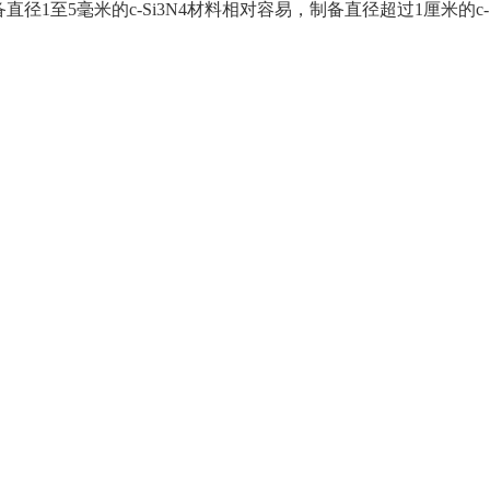
备直径1至5毫米的c-Si3N4材料相对容易，制备直径超过1厘米的c