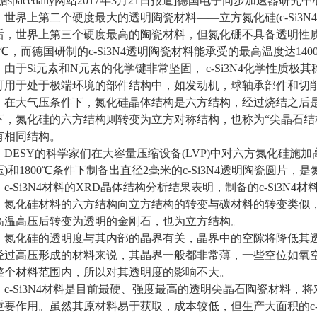
spacedaily网站2017年3月21日报道]德国电子同步加速器研
，世界上第二个硬度最大的透明陶瓷材料——
立方氮化硅
(c-Si3
后，世界上第三个硬度最高的陶瓷材料，但氮化硼不具备透明性
50℃，而德国研制的c-Si3N4透明陶瓷材料能承受的最高温度达1
，由于Si元素和N元素的化学键非常坚固， c-Si3N4化学性质
可用于处于极端环境的部件结构中，如发动机，球轴承部件和切
大气压条件下，氮化硅晶体结构是六方结构，经过烧结之后是
下，氮化硅的六方结构则转变为立方对称结构，也称为“尖晶石结构”，
有相同结构。
ESY的科学家们在大容量压缩设备(LVP)中对六方氮化硅施加高温高
压)和1800℃条件下制备出直径2毫米的c-Si3N4透明陶瓷圆片
-Si3N4材料的XRD晶体结构分析结果表明，制备的c-Si3N4
，氮化硅材料的六方结构向立方结构的转变与碳材料的转变类似
高温高压后转变为透明的金刚石，也为立方结构。
化硅的透明度与其内部的晶界有关，晶界中的空隙将降低其透
经过高压形成的材料来说，其晶界一般都非常薄，一些空位如氧
整个材料范围内，所以对其透明度的影响不大。
-Si3N4材料是目前最硬、强度最高的
透明尖晶石陶瓷材料
，将
重要作用。虽然其原材料易于获取，成本较低，但生产大面积的c-