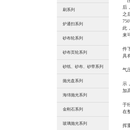
[据
后
刷系列
之
7
炉通扫系列
此
来
砂布轮系列
在
件
砂布页轮系列
具
D
砂纸、砂布、砂带系列
气
c
抛光盘系列
示
加
海绵抛光系列
氮
于
金刚石系列
在
c
玻璃抛光系列
挥