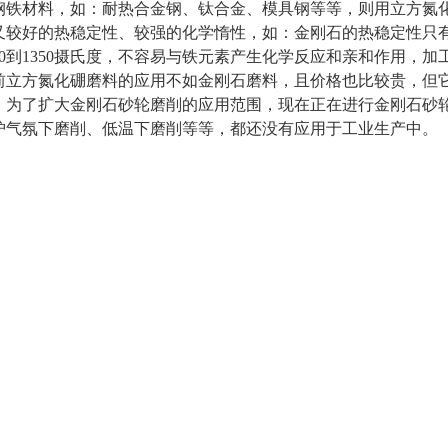
钢铁材料，如：耐热合金钢、钛合金、模具钢等等，则用立方氮
又较好的热稳定性、较强的化学惰性，如：金刚石的热稳定性只有7
250到1350摄氏度，不容易与铁元素产生化学反应和亲和作用，
前立方氮化硼磨料的应用不如金刚石磨料，且价格也比较贵，但
了扩大金刚石砂轮磨削的应用范围，现在正在进行金刚石砂轮
护气氛下磨削、低温下磨削等等，都还没有应用于工业生产中。