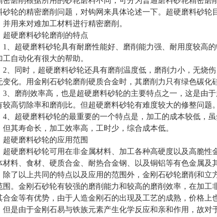
密磨削根据所用的砂轮磨料不同，可分为普通磨料砂轮精密磨
料砂轮的精密磨削问题，对钩网来具体论述一下。超硬磨料砂轮
，并用来对难加工材料进行精密磨削。
超硬磨料砂轮磨削的特点
、超硬磨料砂轮具有耐磨性能好、磨削能力强、耐用度较高的
加工自动化有很大的帮助。
、同时，超硬磨料砂轮还具有磨削温度低，磨削力小，无烧伤
无变化。用金刚石砂轮磨削硬质合金时，其磨削力只有绿色碳化硅砂轮
、磨削效率高，也是超硬磨料砂轮的主要特点之一，这是由于
有较高切除率和磨削比。但超硬磨料砂轮有难度较大的修整问题
、超硬磨料砂轮的最重要的一个特点是，加工的成本较低，虽
，但其寿命长，加工效率高，工时少，综合成本低。
超硬磨料砂轮的应用范围
硬磨料砂轮可用在非金属材料、加工各种高硬度以及高脆性金
体材料、食材、硬质合金、耐热合金钢、以及铜铝等有色金属及
了以上共同的特点以及应用的范围外，金刚石砂轮磨削和立方
范围。金刚石砂轮有较强的磨削能力和较高的磨削效率，在加工
其合金等有优势，由于人造金刚石的出现及工艺的成熟，价格上
是由于金刚石易与铁族元素产生化学反应和亲和作用，故对于