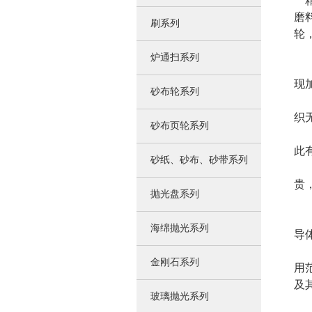
精
磨
刷系列
轮
炉通扫系列
1
现
砂布轮系列
2
织
砂布页轮系列
3
此
砂纸、砂布、砂带系列
4
贵
抛光盘系列
超
海绵抛光系列
导
除
金刚石系列
用
及
玻璃抛光系列
但