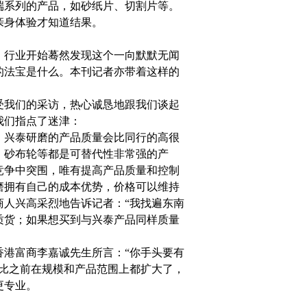
端系列的产品，如砂纸片、切割片等。
亲身体验才知道结果。
，行业开始蓦然发现这个一向默默无闻
的法宝是什么。本刊记者亦带着这样的
受我们的采访，热心诚恳地跟我们谈起
我们指点了迷津：
，兴泰研磨的产品质量会比同行的高很
、砂布轮等都是可替代性非常强的产
竞争中突围，唯有提高产品质量和控制
磨拥有自己的成本优势，价格可以维持
商人兴高采烈地告诉记者：“我找遍东南
质货；如果想买到与兴泰产品同样质量
香港富商李嘉诚先生所言：“你手头要有
相比之前在规模和产品范围上都扩大了，
更专业。