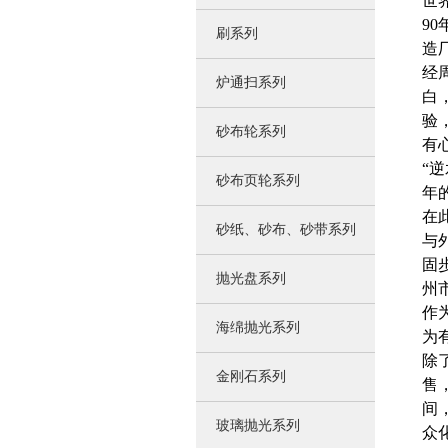
世
9
刷系列
造
经
炉通扫系列
白
验
砂布轮系列
有
“
砂布页轮系列
年
在
砂纸、砂布、砂带系列
与
固
抛光盘系列
州
作
海绵抛光系列
为
除
金刚石系列
售
间
玻璃抛光系列
众