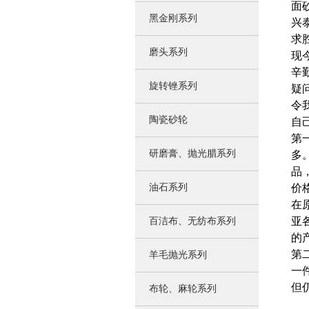
面
黑金刚系列
兴
求
磨头系列
现
辛
旋转锉系列
疑
令
陶瓷砂轮
自
第
研磨膏、抛光腊系列
多
品
油石系列
价
在
亚
百洁布、无纺布系列
的
第
羊毛抛光系列
一
但
布轮、麻轮系列