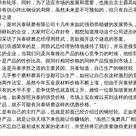
砂布轮等。同时，为了适应市场的发展和需要，也推出京士霸高
泰有信心跨出钢业的局限，虽然未来是不可预知的，但只有自己
胜之道
今，面对兴泰研磨有限公司十几年来如此强劲而稳健的发展势头
勤耕耘的企业，大家对它心存好奇，都想知道推动这个公司进步
问采访了兴泰研磨总经理周胜武，意欲揭开这个谜底的答案。
我们倍感荣幸的是，周胜武总经理热情地接待了我们，并乐意接
己的企业，当我们问及兴泰推出产品的核心竞争力的时候，他给
一是产品的性价比高。跟同行相同价格的同种产品投放到市场上
。这是兴泰求胜之道的主要原因。兴泰知道，自己生产的钢丝轮
，几乎整个磨料磨具行业都可以生产，如何让自己在这样激烈的
格两件法宝。虽然今年五金原材料价格不断上涨，但由于兴泰研
原有的水平不变，竞争优势也就直线上升。难怪一位新加坡黄姓
各地，如果按照兴泰的供货价格，市场上实在难以买到这样的优
产品，就不可能有兴泰研磨这样的优惠价格。”
二是有自己的主打产品，也就是前面已经介绍过的钢丝轮。正如
件产品，就是让你天塌下来也能让你赚钱的。”虽然三兔磨具厂
仍不忘自己最初成长发家的老本行，并坚持将它的质量做得更好