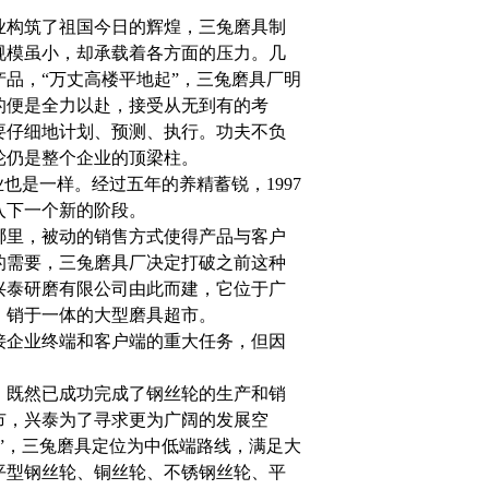
业构筑了祖国今日的辉煌，三兔磨具制
规模虽小，却承载着各方面的压力。几
品，“万丈高楼平地起”，三兔磨具厂明
的便是全力以赴，接受从无到有的考
要仔细地计划、预测、执行。功夫不负
轮仍是整个企业的顶梁柱。
也是一样。经过五年的养精蓄锐，1997
入下一个新的阶段。
哪里，被动的销售方式使得产品与客户
的需要，三兔磨具厂决定打破之前这种
兴泰研磨有限公司由此而建，它位于广
、销于一体的大型磨具超市。
接企业终端和客户端的重大任务，但因
。既然已成功完成了钢丝轮的生产和销
市，兴泰为了寻求更为广阔的发展空
”，三兔磨具定位为中低端路线，满足大
平型钢丝轮、铜丝轮、不锈钢丝轮、平