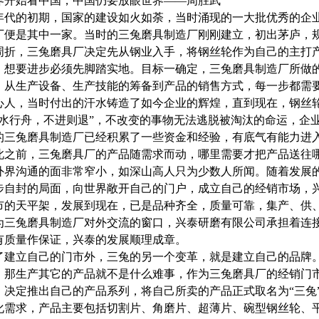
界开始看中国，中国仍要放眼世界——周胜武
0年代的初期，国家的建设如火如荼，当时涌现的一大批优秀的企
厂便是其中一家。当时的三兔磨具制造厂刚刚建立，初出茅庐，
周折，三兔磨具厂决定先从钢业入手，将钢丝轮作为自己的主打产
，想要进步必须先脚踏实地。目标一确定，三兔磨具制造厂所做
，从生产设备、生产技能的筹备到产品的销售方式，每一步都需
心人，当时付出的汗水铸造了如今企业的辉煌，直到现在，钢丝
逆水行舟，不进则退”，不改变的事物无法逃脱被淘汰的命运，企业
的三兔磨具制造厂已经积累了一些资金和经验，有底气有能力进
此之前，三兔磨具厂的产品随需求而动，哪里需要才把产品送往
外界沟通的面非常窄小，如深山高人只为少数人所闻。随着发展
步自封的局面，向世界敞开自己的门户，成立自己的经销市场，
市的天平架，发展到现在，已是品种齐全，质量可靠，集产、供
为三兔磨具制造厂对外交流的窗口，兴泰研磨有限公司承担着连
有质量作保证，兴泰的发展顺理成章。
了建立自己的门市外，三兔的另一个变革，就是建立自己的品牌
，那生产其它的产品就不是什么难事，作为三兔磨具厂的经销门
，决定推出自己的产品系列，将自己所卖的产品正式取名为“三兔
化需求，产品主要包括切割片、角磨片、超薄片、碗型钢丝轮、