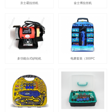
京士霸拉丝机
金士博拉丝机
多功能台式砂轮机
电磨套装（300PC