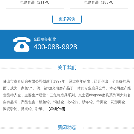
电磨套装（211PC
电磨套装（183PC
更多案例
全国服务电话:
400-088-9928
关于我们
佛山市森泰研磨有限公司创建于1997年，经过多年研发，已开创出一个良好的局
面，成为一家集“产、供、销”抛光研磨产品于一体的专业磨具公司。本公司生产经
营品种齐全，主要生产经营：三兔牌磨具系列、京士霸kingsba磨具系列两大知名
自有品牌，产品包含：钢丝轮、铜丝轮、砂轮片、砂布轮、千页轮、花形页轮、
陶瓷砂轮、抛光轮、砂纸、...
[详细介绍]
新闻动态