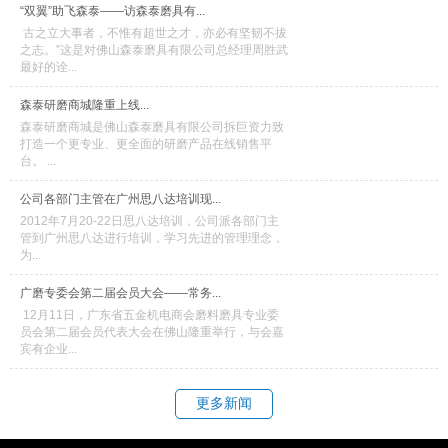
“双翼”助飞森泰——访森泰磨具有...
古之立大事者，不惟有超世之才，亦必有坚韧不拔
之志。”这是对佛山森泰磨具有限公司总经理周胜武
最好的诠...
森泰研磨商城隆重上线...
森泰研磨商城是佛山森泰磨具有限公司拆巨资力致
打造一个更专业、更全面的研磨产品在线销售平
台。 ...
公司各部门主管在广州思八达培训现...
2012年7月20-22日思八达培训，公司派各部门主
管到广州思八达进行培训，学习先进的管理理念，
为...
广磨专委会第二届会员大会——常务...
12月11日，广东省五金机电商会磨料磨具专业委
员会第二届会员代表大会在佛山隆重举行，与会嘉
宾有企业...
更多新闻