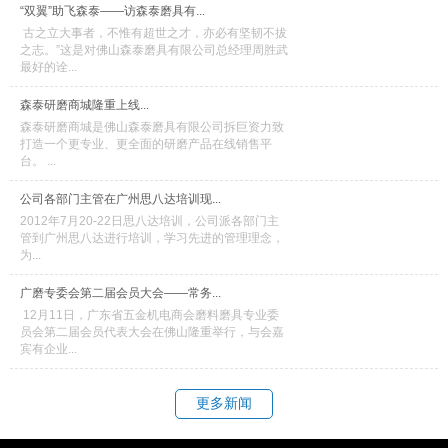
“双翼”助飞森泰——访森泰磨具有...
古之立大事者，不惟有超世之才，亦必有坚韧不拔
之志。”这是对佛山森泰磨具有限公司总经理周胜武
最好的诠...
森泰研磨商城隆重上线...
森泰研磨商城是佛山森泰磨具有限公司拆巨资力致
打造一个更专业、更全面的研磨产品在线销售平
台。 ...
公司各部门主管在广州思八达培训现...
2012年7月20-22日思八达培训，公司派各部门主
管到广州思八达进行培训，学习先进的管理理念，
为...
广磨专委会第二届会员大会——常务...
12月11日，广东省五金机电商会磨料磨具专业委
员会第二届会员代表大会在佛山隆重举行，与会嘉
宾有企业...
更多新闻