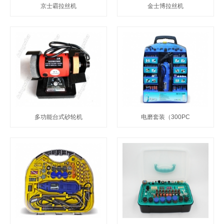
京士霸拉丝机
金士博拉丝机
多功能台式砂轮机
电磨套装（300PC