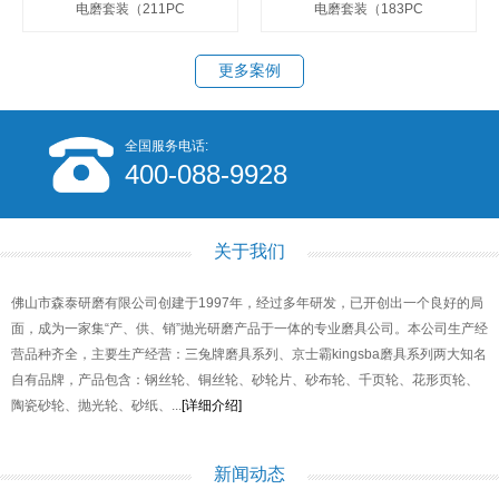
电磨套装（211PC
电磨套装（183PC
更多案例
全国服务电话:
400-088-9928
关于我们
佛山市森泰研磨有限公司创建于1997年，经过多年研发，已开创出一个良好的局
面，成为一家集“产、供、销”抛光研磨产品于一体的专业磨具公司。本公司生产经
营品种齐全，主要生产经营：三兔牌磨具系列、京士霸kingsba磨具系列两大知名
自有品牌，产品包含：钢丝轮、铜丝轮、砂轮片、砂布轮、千页轮、花形页轮、
陶瓷砂轮、抛光轮、砂纸、...
[详细介绍]
新闻动态