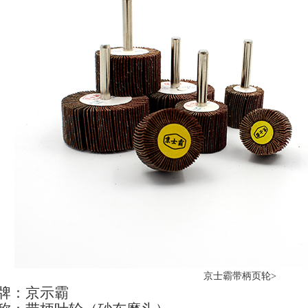
京士霸带柄页轮>
牌：京示霸