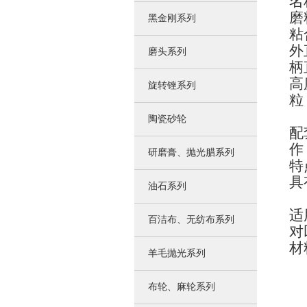
名
磨
黑金刚系列
粘
外
磨头系列
柄
高
旋转锉系列
粒
陶瓷砂轮
配
作
研磨膏、抛光腊系列
特
具
油石系列
适
百洁布、无纺布系列
对
材
羊毛抛光系列
布轮、麻轮系列