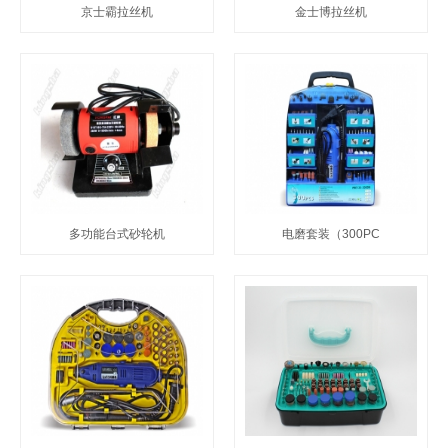
京士霸拉丝机
金士博拉丝机
多功能台式砂轮机
电磨套装（300PC