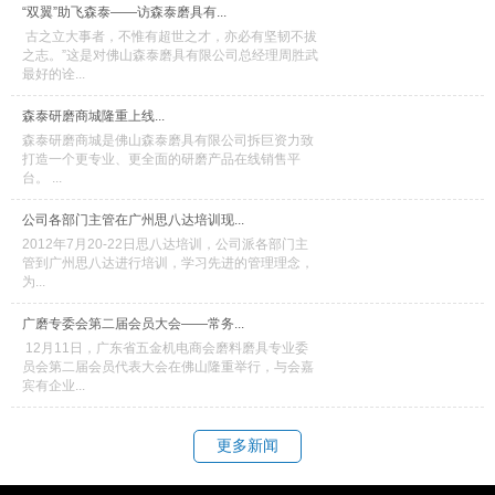
“双翼”助飞森泰——访森泰磨具有...
古之立大事者，不惟有超世之才，亦必有坚韧不拔
之志。”这是对佛山森泰磨具有限公司总经理周胜武
最好的诠...
森泰研磨商城隆重上线...
森泰研磨商城是佛山森泰磨具有限公司拆巨资力致
打造一个更专业、更全面的研磨产品在线销售平
台。 ...
公司各部门主管在广州思八达培训现...
2012年7月20-22日思八达培训，公司派各部门主
管到广州思八达进行培训，学习先进的管理理念，
为...
广磨专委会第二届会员大会——常务...
12月11日，广东省五金机电商会磨料磨具专业委
员会第二届会员代表大会在佛山隆重举行，与会嘉
宾有企业...
更多新闻