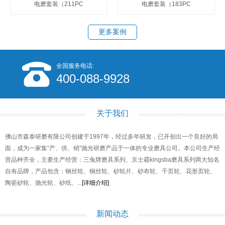
电磨套装（211PC
电磨套装（183PC
更多案例
全国服务电话:
400-088-9928
关于我们
佛山市森泰研磨有限公司创建于1997年，经过多年研发，已开创出一个良好的局
面，成为一家集“产、供、销”抛光研磨产品于一体的专业磨具公司。本公司生产经
营品种齐全，主要生产经营：三兔牌磨具系列、京士霸kingsba磨具系列两大知名
自有品牌，产品包含：钢丝轮、铜丝轮、砂轮片、砂布轮、千页轮、花形页轮、
陶瓷砂轮、抛光轮、砂纸、...
[详细介绍]
新闻动态