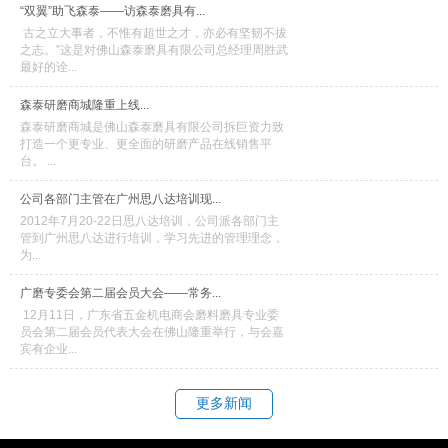
“双翼”助飞森泰——访森泰磨具有...
古之立大事者，不惟有超世之才，亦必有坚韧不拔
之志。”这是对佛山森泰磨具有限公司总经理周胜武
最好的诠...
森泰研磨商城隆重上线...
森泰研磨商城是佛山森泰磨具有限公司拆巨资力致
打造一个更专业、更全面的研磨产品在线销售平
台。 ...
公司各部门主管在广州思八达培训现...
2012年7月20-22日思八达培训，公司派各部门主
管到广州思八达进行培训，学习先进的管理理念，
为...
广磨专委会第二届会员大会——常务...
12月11日，广东省五金机电商会磨料磨具专业委
员会第二届会员代表大会在佛山隆重举行，与会嘉
宾有企业...
更多新闻