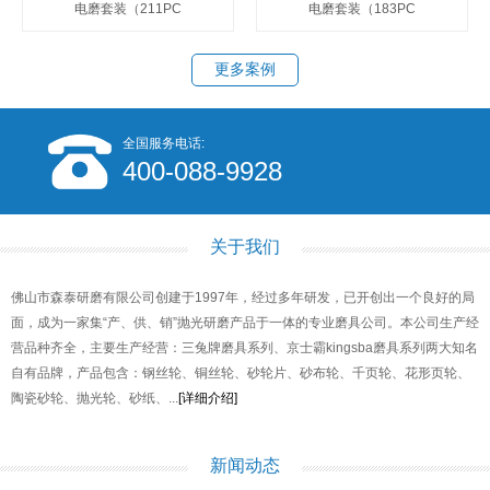
电磨套装（211PC
电磨套装（183PC
更多案例
全国服务电话:
400-088-9928
关于我们
佛山市森泰研磨有限公司创建于1997年，经过多年研发，已开创出一个良好的局
面，成为一家集“产、供、销”抛光研磨产品于一体的专业磨具公司。本公司生产经
营品种齐全，主要生产经营：三兔牌磨具系列、京士霸kingsba磨具系列两大知名
自有品牌，产品包含：钢丝轮、铜丝轮、砂轮片、砂布轮、千页轮、花形页轮、
陶瓷砂轮、抛光轮、砂纸、...
[详细介绍]
新闻动态