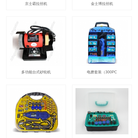
京士霸拉丝机
金士博拉丝机
多功能台式砂轮机
电磨套装（300PC