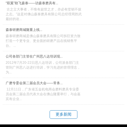
“双翼”助飞森泰——访森泰磨具有...
古之立大事者，不惟有超世之才，亦必有坚韧不拔
之志。”这是对佛山森泰磨具有限公司总经理周胜武
最好的诠...
森泰研磨商城隆重上线...
森泰研磨商城是佛山森泰磨具有限公司拆巨资力致
打造一个更专业、更全面的研磨产品在线销售平
台。 ...
公司各部门主管在广州思八达培训现...
2012年7月20-22日思八达培训，公司派各部门主
管到广州思八达进行培训，学习先进的管理理念，
为...
广磨专委会第二届会员大会——常务...
12月11日，广东省五金机电商会磨料磨具专业委
员会第二届会员代表大会在佛山隆重举行，与会嘉
宾有企业...
更多新闻