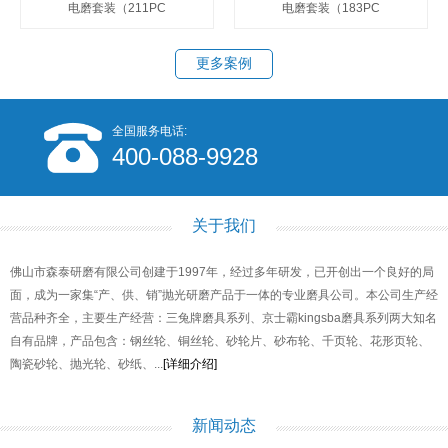
电磨套装（211PC
电磨套装（183PC
更多案例
全国服务电话:
400-088-9928
关于我们
佛山市森泰研磨有限公司创建于1997年，经过多年研发，已开创出一个良好的局
面，成为一家集“产、供、销”抛光研磨产品于一体的专业磨具公司。本公司生产经
营品种齐全，主要生产经营：三兔牌磨具系列、京士霸kingsba磨具系列两大知名
自有品牌，产品包含：钢丝轮、铜丝轮、砂轮片、砂布轮、千页轮、花形页轮、
陶瓷砂轮、抛光轮、砂纸、...
[详细介绍]
新闻动态