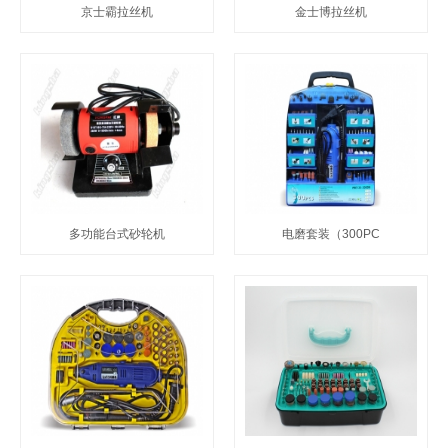
京士霸拉丝机
金士博拉丝机
多功能台式砂轮机
电磨套装（300PC