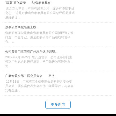
“双翼”助飞森泰——访森泰磨具有...
古之立大事者，不惟有超世之才，亦必有坚韧不拔
之志。”这是对佛山森泰磨具有限公司总经理周胜武
最好的诠...
森泰研磨商城隆重上线...
森泰研磨商城是佛山森泰磨具有限公司拆巨资力致
打造一个更专业、更全面的研磨产品在线销售平
台。 ...
公司各部门主管在广州思八达培训现...
2012年7月20-22日思八达培训，公司派各部门主
管到广州思八达进行培训，学习先进的管理理念，
为...
广磨专委会第二届会员大会——常务...
12月11日，广东省五金机电商会磨料磨具专业委
员会第二届会员代表大会在佛山隆重举行，与会嘉
宾有企业...
更多新闻