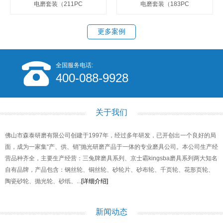
电磨套装（211PC
电磨套装（183PC
更多案例
全国服务电话:
400-088-9928
关于我们
佛山市森泰研磨有限公司创建于1997年，经过多年研发，已开创出一个良好的局
面，成为一家集“产、供、销”抛光研磨产品于一体的专业磨具公司。本公司生产经
营品种齐全，主要生产经营：三兔牌磨具系列、京士霸kingsba磨具系列两大知名
自有品牌，产品包含：钢丝轮、铜丝轮、砂轮片、砂布轮、千页轮、花形页轮、
陶瓷砂轮、抛光轮、砂纸、...
[详细介绍]
新闻动态