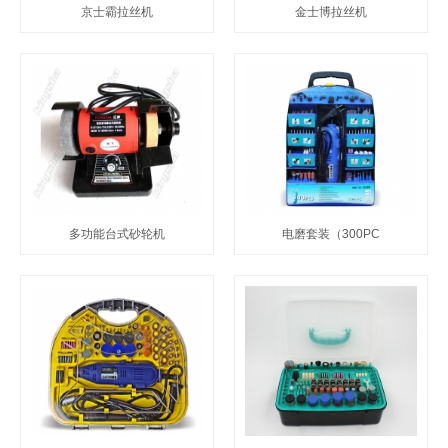
京士霸拉丝机
金士博拉丝机
多功能台式砂轮机
电磨套装（300PC