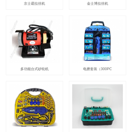
京士霸拉丝机
金士博拉丝机
多功能台式砂轮机
电磨套装（300PC