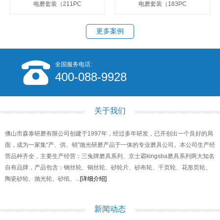
电磨套装（211PC
电磨套装（183PC
更多案例
全国服务电话:
400-088-9928
关于我们
佛山市森泰研磨有限公司创建于1997年，经过多年研发，已开创出一个良好的局
面，成为一家集“产、供、销”抛光研磨产品于一体的专业磨具公司。本公司生产经
营品种齐全，主要生产经营：三兔牌磨具系列、京士霸kingsba磨具系列两大知名
自有品牌，产品包含：钢丝轮、铜丝轮、砂轮片、砂布轮、千页轮、花形页轮、
陶瓷砂轮、抛光轮、砂纸、...
[详细介绍]
新闻动态