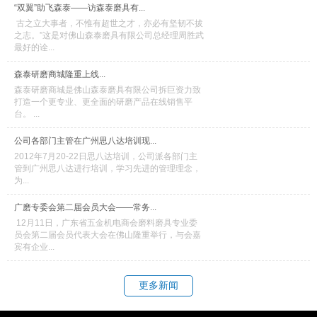
“双翼”助飞森泰——访森泰磨具有...
古之立大事者，不惟有超世之才，亦必有坚韧不拔
之志。”这是对佛山森泰磨具有限公司总经理周胜武
最好的诠...
森泰研磨商城隆重上线...
森泰研磨商城是佛山森泰磨具有限公司拆巨资力致
打造一个更专业、更全面的研磨产品在线销售平
台。 ...
公司各部门主管在广州思八达培训现...
2012年7月20-22日思八达培训，公司派各部门主
管到广州思八达进行培训，学习先进的管理理念，
为...
广磨专委会第二届会员大会——常务...
12月11日，广东省五金机电商会磨料磨具专业委
员会第二届会员代表大会在佛山隆重举行，与会嘉
宾有企业...
更多新闻